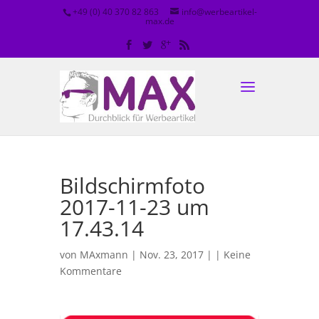
+49 (0) 40 370 82 863
info@werbeartikel-
max.de
Bildschirmfoto
2017-11-23 um
17.43.14
von
MAxmann
| Nov. 23, 2017 | |
Keine
Kommentare