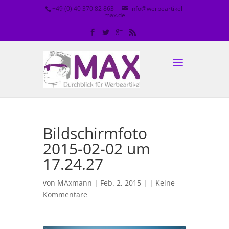
+49 (0) 40 370 82 863
info@werbeartikel-
max.de
Bildschirmfoto
2015-02-02 um
17.24.27
von
MAxmann
| Feb. 2, 2015 | |
Keine
Kommentare