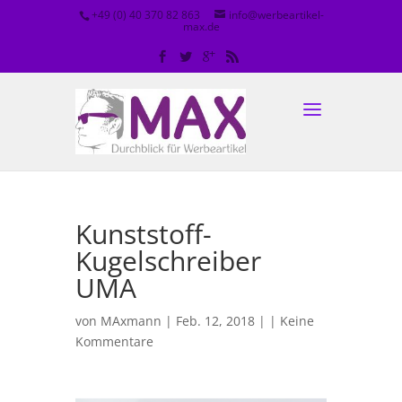
+49 (0) 40 370 82 863
info@werbeartikel-
max.de
Kunststoff-
Kugelschreiber
UMA
von
MAxmann
| Feb. 12, 2018 | |
Keine
Kommentare