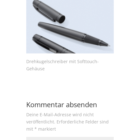
Drehkugelschreiber mit Softtouch-
Gehäuse
Kommentar absenden
Deine E-Mail-Adresse wird nicht
veröffentlicht.
Erforderliche Felder sind
mit
*
markiert