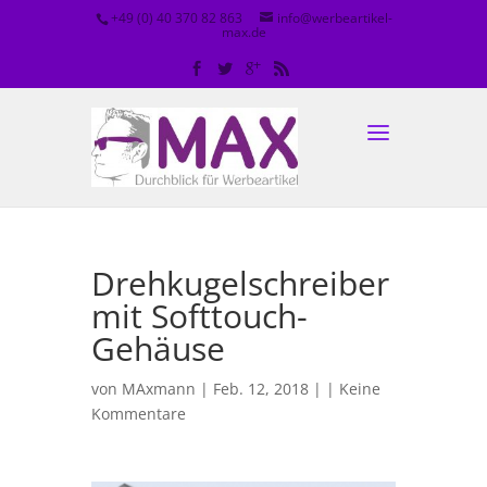
+49 (0) 40 370 82 863
info@werbeartikel-
max.de
Drehkugelschreiber
mit Softtouch-
Gehäuse
von
MAxmann
| Feb. 12, 2018 | |
Keine
Kommentare