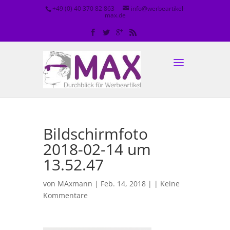
+49 (0) 40 370 82 863
info@werbeartikel-
max.de
Bildschirmfoto
2018-02-14 um
13.52.47
von
MAxmann
| Feb. 14, 2018 | |
Keine
Kommentare