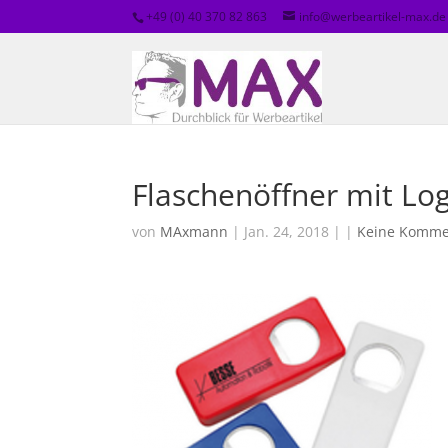
+49 (0) 40 370 82 863
info@werbeartikel-max.de
Flaschenöffner mit L
von
MAxmann
| Jan. 24, 2018 | |
Keine Komme