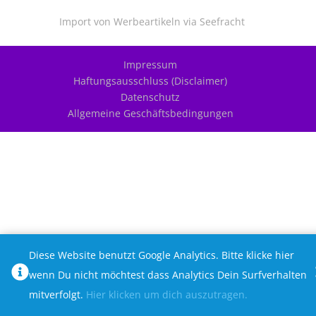
Import von Werbeartikeln via Seefracht
Impressum
Haftungsausschluss (Disclaimer)
Datenschutz
Allgemeine Geschäftsbedingungen
Diese Website benutzt Google Analytics. Bitte klicke hier
wenn Du nicht möchtest dass Analytics Dein Surfverhalten
mitverfolgt.
Hier klicken um dich auszutragen.