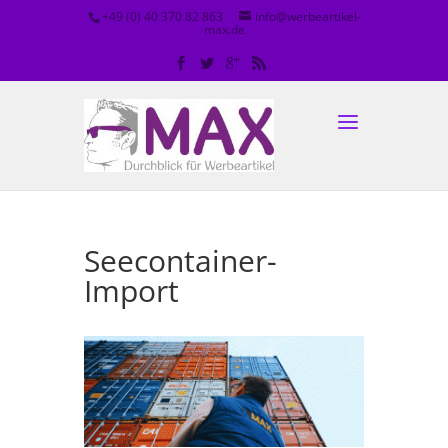
+49 (0) 40 370 82 863
info@werbeartikel-
max.de
Seecontainer-
Import