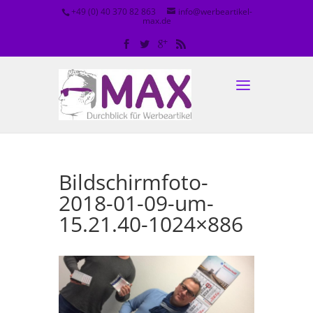
+49 (0) 40 370 82 863
info@werbeartikel-
max.de
Bildschirmfoto-
2018-01-09-um-
15.21.40-1024×886