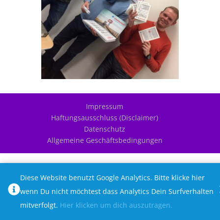
Impressum
Haftungsausschluss (Disclaimer)
Datenschutz
Allgemeine Geschäftsbedingungen
Diese Website benutzt Google Analytics. Bitte klicke hier
wenn Du nicht möchtest dass Analytics Dein Surfverhalten
mitverfolgt.
Hier klicken um dich auszutragen.